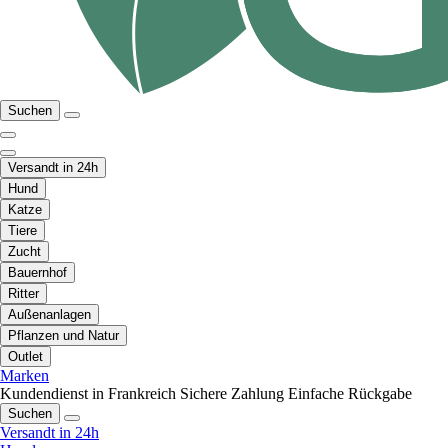
Suchen
Versandt in 24h
Hund
Katze
Tiere
Zucht
Bauernhof
Ritter
Außenanlagen
Pflanzen und Natur
Outlet
Marken
Kundendienst in Frankreich
Sichere Zahlung
Einfache Rückgabe
Suchen
Versandt in 24h