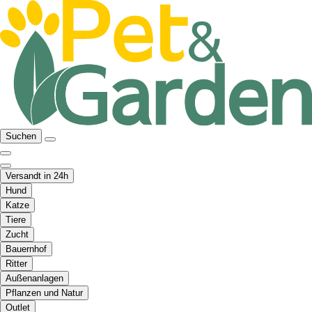
Suchen
Versandt in 24h
Hund
Katze
Tiere
Zucht
Bauernhof
Ritter
Außenanlagen
Pflanzen und Natur
Outlet