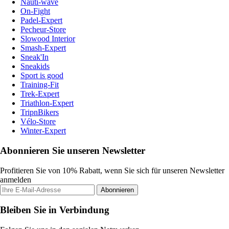
Nauti-wave
On-Fight
Padel-Expert
Pecheur-Store
Slowood Interior
Smash-Expert
Sneak'In
Sneakids
Sport is good
Training-Fit
Trek-Expert
Triathlon-Expert
TripnBikers
Vélo-Store
Winter-Expert
Abonnieren Sie unseren Newsletter
Profitieren Sie von 10% Rabatt, wenn Sie sich für unseren Newsletter
anmelden
Abonnieren
Bleiben Sie in Verbindung