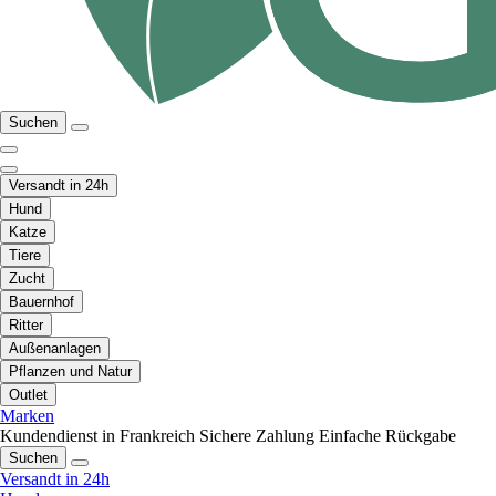
Suchen
Versandt in 24h
Hund
Katze
Tiere
Zucht
Bauernhof
Ritter
Außenanlagen
Pflanzen und Natur
Outlet
Marken
Kundendienst in Frankreich
Sichere Zahlung
Einfache Rückgabe
Suchen
Versandt in 24h