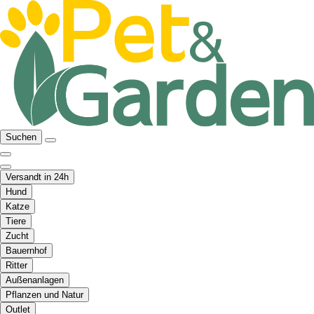
Suchen
Versandt in 24h
Hund
Katze
Tiere
Zucht
Bauernhof
Ritter
Außenanlagen
Pflanzen und Natur
Outlet