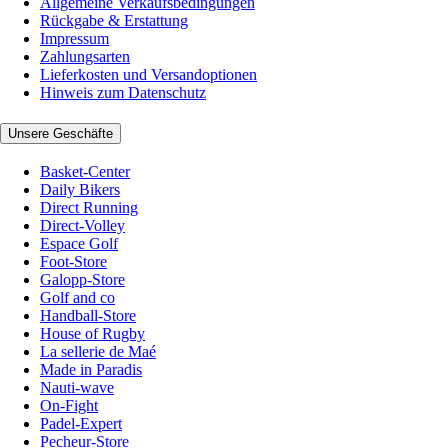
Allgemeine Verkaufsbedingungen
Rückgabe & Erstattung
Impressum
Zahlungsarten
Lieferkosten und Versandoptionen
Hinweis zum Datenschutz
Unsere Geschäfte
Basket-Center
Daily Bikers
Direct Running
Direct-Volley
Espace Golf
Foot-Store
Galopp-Store
Golf and co
Handball-Store
House of Rugby
La sellerie de Maé
Made in Paradis
Nauti-wave
On-Fight
Padel-Expert
Pecheur-Store