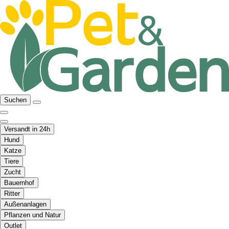
Suchen
Versandt in 24h
Hund
Katze
Tiere
Zucht
Bauernhof
Ritter
Außenanlagen
Pflanzen und Natur
Outlet