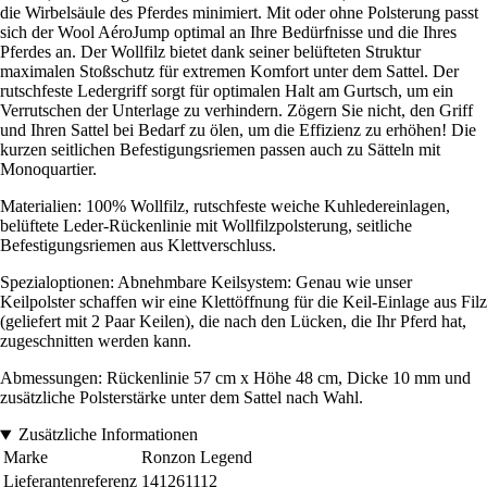
die Wirbelsäule des Pferdes minimiert. Mit oder ohne Polsterung passt
sich der Wool AéroJump optimal an Ihre Bedürfnisse und die Ihres
Pferdes an. Der Wollfilz bietet dank seiner belüfteten Struktur
maximalen Stoßschutz für extremen Komfort unter dem Sattel. Der
rutschfeste Ledergriff sorgt für optimalen Halt am Gurtsch, um ein
Verrutschen der Unterlage zu verhindern. Zögern Sie nicht, den Griff
und Ihren Sattel bei Bedarf zu ölen, um die Effizienz zu erhöhen! Die
kurzen seitlichen Befestigungsriemen passen auch zu Sätteln mit
Monoquartier.
Materialien: 100% Wollfilz, rutschfeste weiche Kuhledereinlagen,
belüftete Leder-Rückenlinie mit Wollfilzpolsterung, seitliche
Befestigungsriemen aus Klettverschluss.
Spezialoptionen: Abnehmbare Keilsystem: Genau wie unser
Keilpolster schaffen wir eine Klettöffnung für die Keil-Einlage aus Filz
(geliefert mit 2 Paar Keilen), die nach den Lücken, die Ihr Pferd hat,
zugeschnitten werden kann.
Abmessungen: Rückenlinie 57 cm x Höhe 48 cm, Dicke 10 mm und
zusätzliche Polsterstärke unter dem Sattel nach Wahl.
Zusätzliche Informationen
Marke
Ronzon Legend
Lieferantenreferenz
141261112