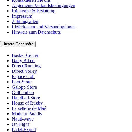
Kontaktieren Sie uns
Allgemeine Verkaufsbedingungen
Rückgabe & Erstattung
Impressum
Zahlungsarten
Lieferkosten und Versandoptionen
Hinweis zum Datenschutz
Unsere Geschäfte
Basket-Center
Daily Bikers
Direct Running
Direct-Volley
Espace Golf
Foot-Store
Galopp-Store
Golf and co
Handball-Store
House of Rugby
La sellerie de Maé
Made in Paradis
Nauti-wave
On-Fight
Padel-Expert