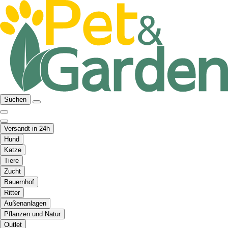
Suchen
Versandt in 24h
Hund
Katze
Tiere
Zucht
Bauernhof
Ritter
Außenanlagen
Pflanzen und Natur
Outlet