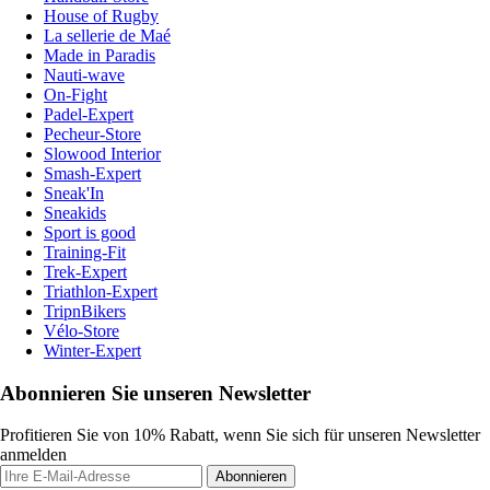
House of Rugby
La sellerie de Maé
Made in Paradis
Nauti-wave
On-Fight
Padel-Expert
Pecheur-Store
Slowood Interior
Smash-Expert
Sneak'In
Sneakids
Sport is good
Training-Fit
Trek-Expert
Triathlon-Expert
TripnBikers
Vélo-Store
Winter-Expert
Abonnieren Sie unseren Newsletter
Profitieren Sie von 10% Rabatt, wenn Sie sich für unseren Newsletter
anmelden
Abonnieren