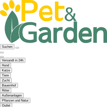
Suchen
Versandt in 24h
Hund
Katze
Tiere
Zucht
Bauernhof
Ritter
Außenanlagen
Pflanzen und Natur
Outlet