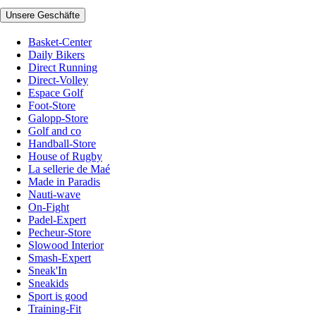
Unsere Geschäfte
Basket-Center
Daily Bikers
Direct Running
Direct-Volley
Espace Golf
Foot-Store
Galopp-Store
Golf and co
Handball-Store
House of Rugby
La sellerie de Maé
Made in Paradis
Nauti-wave
On-Fight
Padel-Expert
Pecheur-Store
Slowood Interior
Smash-Expert
Sneak'In
Sneakids
Sport is good
Training-Fit