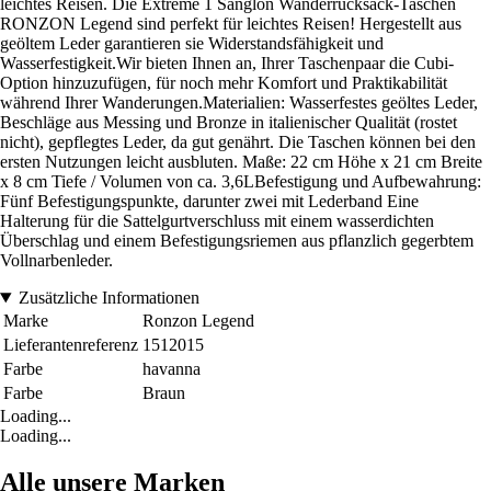
leichtes Reisen. Die Extreme 1 Sanglon Wanderrucksack-Taschen
RONZON Legend sind perfekt für leichtes Reisen! Hergestellt aus
geöltem Leder garantieren sie Widerstandsfähigkeit und
Wasserfestigkeit.Wir bieten Ihnen an, Ihrer Taschenpaar die Cubi-
Option hinzuzufügen, für noch mehr Komfort und Praktikabilität
während Ihrer Wanderungen.Materialien: Wasserfestes geöltes Leder,
Beschläge aus Messing und Bronze in italienischer Qualität (rostet
nicht), gepflegtes Leder, da gut genährt. Die Taschen können bei den
ersten Nutzungen leicht ausbluten. Maße: 22 cm Höhe x 21 cm Breite
x 8 cm Tiefe / Volumen von ca. 3,6LBefestigung und Aufbewahrung:
Fünf Befestigungspunkte, darunter zwei mit Lederband Eine
Halterung für die Sattelgurtverschluss mit einem wasserdichten
Überschlag und einem Befestigungsriemen aus pflanzlich gegerbtem
Vollnarbenleder.
Zusätzliche Informationen
Marke
Ronzon Legend
Lieferantenreferenz
1512015
Farbe
havanna
Farbe
Braun
Loading...
Loading...
Alle unsere Marken