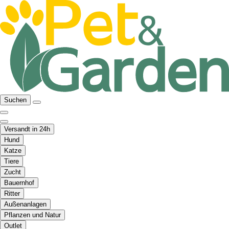
Suchen
Versandt in 24h
Hund
Katze
Tiere
Zucht
Bauernhof
Ritter
Außenanlagen
Pflanzen und Natur
Outlet