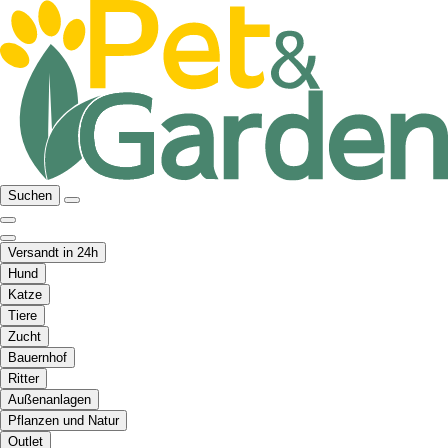
Suchen
Versandt in 24h
Hund
Katze
Tiere
Zucht
Bauernhof
Ritter
Außenanlagen
Pflanzen und Natur
Outlet