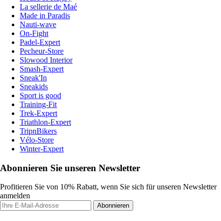
La sellerie de Maé
Made in Paradis
Nauti-wave
On-Fight
Padel-Expert
Pecheur-Store
Slowood Interior
Smash-Expert
Sneak'In
Sneakids
Sport is good
Training-Fit
Trek-Expert
Triathlon-Expert
TripnBikers
Vélo-Store
Winter-Expert
Abonnieren Sie unseren Newsletter
Profitieren Sie von 10% Rabatt, wenn Sie sich für unseren Newsletter
anmelden
Abonnieren