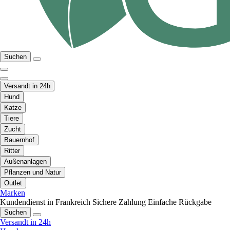
Suchen
Versandt in 24h
Hund
Katze
Tiere
Zucht
Bauernhof
Ritter
Außenanlagen
Pflanzen und Natur
Outlet
Marken
Kundendienst in Frankreich
Sichere Zahlung
Einfache Rückgabe
Suchen
Versandt in 24h