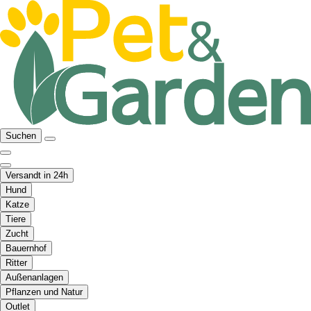
Suchen
Versandt in 24h
Hund
Katze
Tiere
Zucht
Bauernhof
Ritter
Außenanlagen
Pflanzen und Natur
Outlet