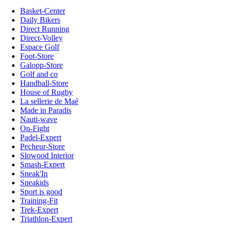
Basket-Center
Daily Bikers
Direct Running
Direct-Volley
Espace Golf
Foot-Store
Galopp-Store
Golf and co
Handball-Store
House of Rugby
La sellerie de Maé
Made in Paradis
Nauti-wave
On-Fight
Padel-Expert
Pecheur-Store
Slowood Interior
Smash-Expert
Sneak'In
Sneakids
Sport is good
Training-Fit
Trek-Expert
Triathlon-Expert