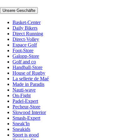
Unsere Geschäfte
Basket-Center
Daily Bikers
Direct Running
Direct-Volley
Espace Golf
Foot-Store
Galopp-Store
Golf and co
Handball-Store
House of Rugby
La sellerie de Maé
Made in Paradis
Nauti-wave
On-Fight
Padel-Expert
Pecheur-Store
Slowood Interior
Smash-Expert
Sneak'In
Sneakids
Sport is good