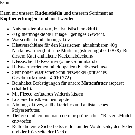
kann.
Kann mit unseren
Ruderstiefeln
und unserem Sortiment an
Kopfbedeckungen
kombiniert werden.
Außenmaterial aus nylon ballistischem 840D.
40 g thermogeklebte Einlage - geringes Gewicht.
Wasserdicht und atmungsaktiv
Klettverschlüsse für den klassischen, abnehmbaren 40g-
Nackenwärmer (britische Modellregistrierung 4 010 878). Bei
diesem Kauf enthaltene Nackenabdeckung.
Klassischer Halswärmer (ohne Gummiband)
Halswärmerriemen mit doppeltem Klettverschluss
Sehr hoher, elastischer Schulterzwickel (britisches
Geschmacksmuster 4 010 772).
Beinhaltet Befestigungen für unsere
Mattenfutter
(separat
erhältlich).
Mit Fleece gefüttertes Widerristkissen
Lösbare Brustklemmen rapide
Atmungsaktives, antibakterielles und antistatisches
Polyesterfutter.
Tief geschnitten und nach dem ursprünglichen "Buster"-Modell
entworfen.
Reflektierende Sicherheitsstreifen an der Vorderseite, den Seiten
und der Rückseite der Decke.