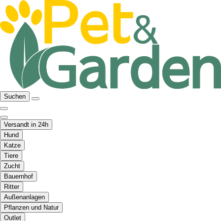
Suchen
Versandt in 24h
Hund
Katze
Tiere
Zucht
Bauernhof
Ritter
Außenanlagen
Pflanzen und Natur
Outlet