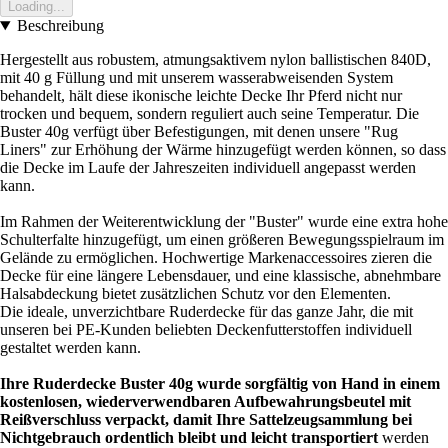
Loading...
Beschreibung
Hergestellt aus robustem, atmungsaktivem nylon ballistischen 840D,
mit 40 g Füllung und mit unserem wasserabweisenden System
behandelt, hält diese ikonische leichte Decke Ihr Pferd nicht nur
trocken und bequem, sondern reguliert auch seine Temperatur. Die
Buster 40g verfügt über Befestigungen, mit denen unsere "Rug
Liners" zur Erhöhung der Wärme hinzugefügt werden können, so dass
die Decke im Laufe der Jahreszeiten individuell angepasst werden
kann.
Im Rahmen der Weiterentwicklung der "Buster" wurde eine extra hohe
Schulterfalte hinzugefügt, um einen größeren Bewegungsspielraum im
Gelände zu ermöglichen. Hochwertige Markenaccessoires zieren die
Decke für eine längere Lebensdauer, und eine klassische, abnehmbare
Halsabdeckung bietet zusätzlichen Schutz vor den Elementen.
Die ideale, unverzichtbare Ruderdecke für das ganze Jahr, die mit
unseren bei PE-Kunden beliebten Deckenfutterstoffen individuell
gestaltet werden kann.
Ihre Ruderdecke Buster 40g wurde sorgfältig von Hand in einem
kostenlosen, wiederverwendbaren Aufbewahrungsbeutel mit
Reißverschluss verpackt, damit Ihre Sattelzeugsammlung bei
Nichtgebrauch ordentlich bleibt und leicht transportiert
werden