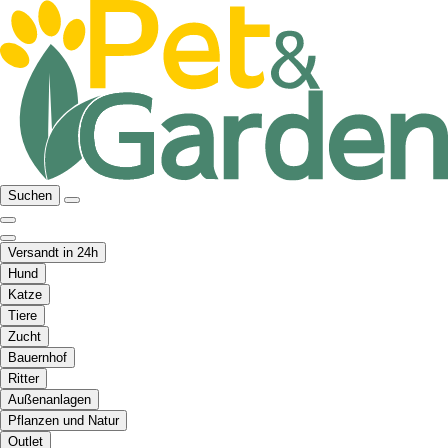
Suchen
Versandt in 24h
Hund
Katze
Tiere
Zucht
Bauernhof
Ritter
Außenanlagen
Pflanzen und Natur
Outlet