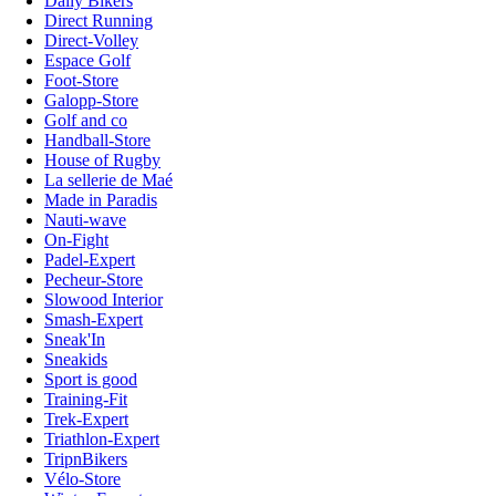
Daily Bikers
Direct Running
Direct-Volley
Espace Golf
Foot-Store
Galopp-Store
Golf and co
Handball-Store
House of Rugby
La sellerie de Maé
Made in Paradis
Nauti-wave
On-Fight
Padel-Expert
Pecheur-Store
Slowood Interior
Smash-Expert
Sneak'In
Sneakids
Sport is good
Training-Fit
Trek-Expert
Triathlon-Expert
TripnBikers
Vélo-Store