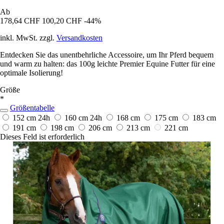
Ab
178,64 CHF
100,20 CHF
-44%
inkl. MwSt. zzgl.
Versandkosten
Entdecken Sie das unentbehrliche Accessoire, um Ihr Pferd bequem
und warm zu halten: das 100g leichte Premier Equine Futter für eine
optimale Isolierung!
Größe
*
Größentabelle
152 cm
24h
160 cm
24h
168 cm
175 cm
183 cm
191 cm
198 cm
206 cm
213 cm
221 cm
Dieses Feld ist erforderlich