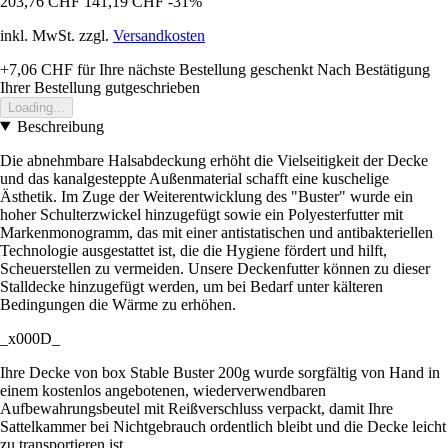
203,76 CHF
141,19 CHF
-31%
inkl. MwSt. zzgl.
Versandkosten
+7,06 CHF
für Ihre nächste Bestellung geschenkt
Nach Bestätigung
Ihrer Bestellung gutgeschrieben
Loading...
Beschreibung
Die abnehmbare Halsabdeckung erhöht die Vielseitigkeit der Decke
und das kanalgesteppte Außenmaterial schafft eine kuschelige
Ästhetik. Im Zuge der Weiterentwicklung des "Buster" wurde ein
hoher Schulterzwickel hinzugefügt sowie ein Polyesterfutter mit
Markenmonogramm, das mit einer antistatischen und antibakteriellen
Technologie ausgestattet ist, die die Hygiene fördert und hilft,
Scheuerstellen zu vermeiden. Unsere Deckenfutter können zu dieser
Stalldecke hinzugefügt werden, um bei Bedarf unter kälteren
Bedingungen die Wärme zu erhöhen.
_x000D_
Ihre Decke von box Stable Buster 200g wurde sorgfältig von Hand in
einem kostenlos angebotenen, wiederverwendbaren
Aufbewahrungsbeutel mit Reißverschluss verpackt, damit Ihre
Sattelkammer bei Nichtgebrauch ordentlich bleibt und die Decke leicht
zu transportieren ist.