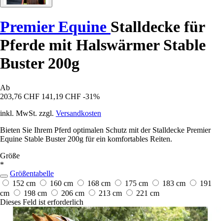
Premier Equine
Stalldecke für
Pferde mit Halswärmer Stable
Buster 200g
Ab
203,76 CHF
141,19 CHF
-31%
inkl. MwSt. zzgl.
Versandkosten
Bieten Sie Ihrem Pferd optimalen Schutz mit der Stalldecke Premier
Equine Stable Buster 200g für ein komfortables Reiten.
Größe
*
Größentabelle
152 cm
160 cm
168 cm
175 cm
183 cm
191
cm
198 cm
206 cm
213 cm
221 cm
Dieses Feld ist erforderlich