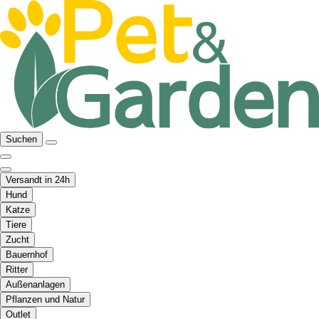
Suchen
Versandt in 24h
Hund
Katze
Tiere
Zucht
Bauernhof
Ritter
Außenanlagen
Pflanzen und Natur
Outlet