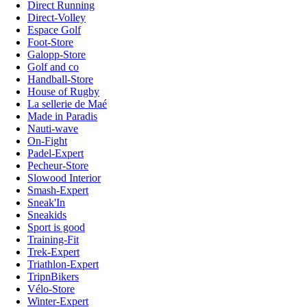
Direct Running
Direct-Volley
Espace Golf
Foot-Store
Galopp-Store
Golf and co
Handball-Store
House of Rugby
La sellerie de Maé
Made in Paradis
Nauti-wave
On-Fight
Padel-Expert
Pecheur-Store
Slowood Interior
Smash-Expert
Sneak'In
Sneakids
Sport is good
Training-Fit
Trek-Expert
Triathlon-Expert
TripnBikers
Vélo-Store
Winter-Expert