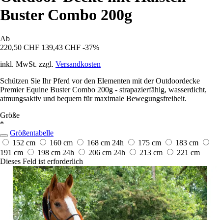
Buster Combo 200g
Ab
220,50 CHF
139,43 CHF
-37%
inkl. MwSt. zzgl.
Versandkosten
Schützen Sie Ihr Pferd vor den Elementen mit der Outdoordecke
Premier Equine Buster Combo 200g - strapazierfähig, wasserdicht,
atmungsaktiv und bequem für maximale Bewegungsfreiheit.
Größe
*
Größentabelle
152 cm
160 cm
168 cm
24h
175 cm
183 cm
191 cm
198 cm
24h
206 cm
24h
213 cm
221 cm
Dieses Feld ist erforderlich