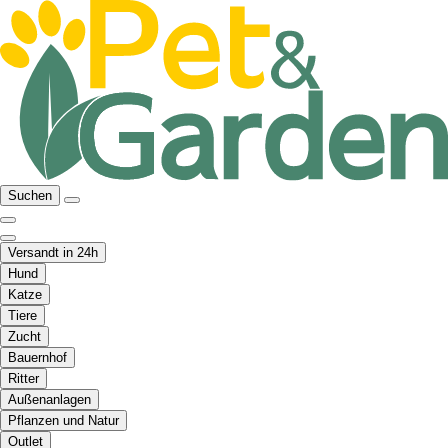
Suchen
Versandt in 24h
Hund
Katze
Tiere
Zucht
Bauernhof
Ritter
Außenanlagen
Pflanzen und Natur
Outlet