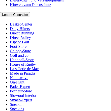
Lieferkosten und Versandoptionen
Hinweis zum Datenschutz
Unsere Geschäfte
Basket-Center
Daily Bikers
Direct Running
Direct-Volley
Espace Golf
Foot-Store
Galopp-Store
Golf and co
Handball-Store
House of Rugby
La sellerie de Maé
Made in Paradis
Nauti-wave
On-Fight
Padel-Expert
Pecheur-Store
Slowood Interior
Smash-Expert
Sneak'In
Sneakids