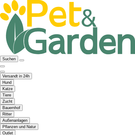
Suchen
Versandt in 24h
Hund
Katze
Tiere
Zucht
Bauernhof
Ritter
Außenanlagen
Pflanzen und Natur
Outlet