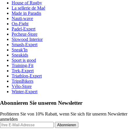
House of Rugby
La sellerie de Maé
Made in Paradis
Nauti-wave
On-Fight
Padel-Expert
Pecheur-Store
Slowood Interior
Smash-Expert
Sneak'In
Sneakids
Sport is good
Training-Fit
Trek-Expert
Triathlon-Expert
TripnBikers
Vélo-Store
Winter-Expert
Abonnieren Sie unseren Newsletter
Profitieren Sie von 10% Rabatt, wenn Sie sich für unseren Newsletter
anmelden
Abonnieren