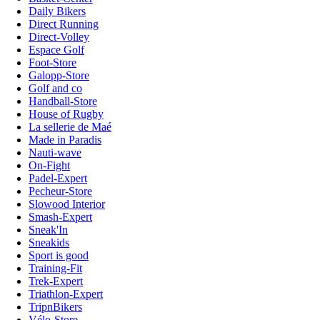
Daily Bikers
Direct Running
Direct-Volley
Espace Golf
Foot-Store
Galopp-Store
Golf and co
Handball-Store
House of Rugby
La sellerie de Maé
Made in Paradis
Nauti-wave
On-Fight
Padel-Expert
Pecheur-Store
Slowood Interior
Smash-Expert
Sneak'In
Sneakids
Sport is good
Training-Fit
Trek-Expert
Triathlon-Expert
TripnBikers
Vélo-Store