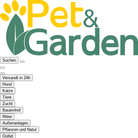
Suchen
Versandt in 24h
Hund
Katze
Tiere
Zucht
Bauernhof
Ritter
Außenanlagen
Pflanzen und Natur
Outlet