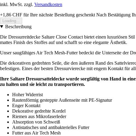
inkl. MwSt. zzgl.
Versandkosten
+1,86 CHF
für Ihre nächste Bestellung geschenkt
Nach Bestätigung Ih
Loading...
Beschreibung
Die Dressurreitdecke Saltare Close Contact bietet einen luxuriösen Sti
mattes Finish des Stoffes auf und schafft so eine elegante Ästhetik.
Unser saugfähiges Air Tech Mesh-Futter bedeckt die Unterseite der Dres
Die dekorativen gedrehten Seile, die den äußeren Rand des Sattelviere
befestigen. Eines der besten Dressurvierecke mit engem Kontakt für al
Ihre Saltare Dressursatteldecke wurde sorgfältig von Hand in 
zu halten und sie leicht zu transportieren.
Hoher Widerrist
Rautenförmig gesteppte Außenseite mit PE-Signatur
Enger Kontakt
Dekorative gedrehte Kordel
Riemen aus Mikrofaserleder
Absorption von Schweiß
Antistatisches und antibakterielles Futter
Futter aus Air Tech Mesh