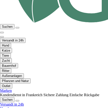
Suchen
Versandt in 24h
Hund
Katze
Tiere
Zucht
Bauernhof
Ritter
Außenanlagen
Pflanzen und Natur
Outlet
Marken
Kundendienst in Frankreich
Sichere Zahlung
Einfache Rückgabe
Suchen
Versandt in 24h