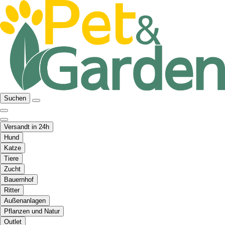
Suchen
Versandt in 24h
Hund
Katze
Tiere
Zucht
Bauernhof
Ritter
Außenanlagen
Pflanzen und Natur
Outlet