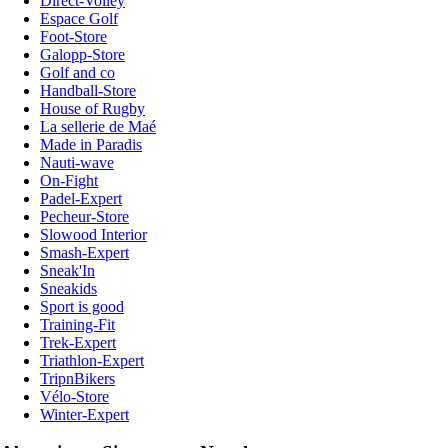
Direct-Volley
Espace Golf
Foot-Store
Galopp-Store
Golf and co
Handball-Store
House of Rugby
La sellerie de Maé
Made in Paradis
Nauti-wave
On-Fight
Padel-Expert
Pecheur-Store
Slowood Interior
Smash-Expert
Sneak'In
Sneakids
Sport is good
Training-Fit
Trek-Expert
Triathlon-Expert
TripnBikers
Vélo-Store
Winter-Expert