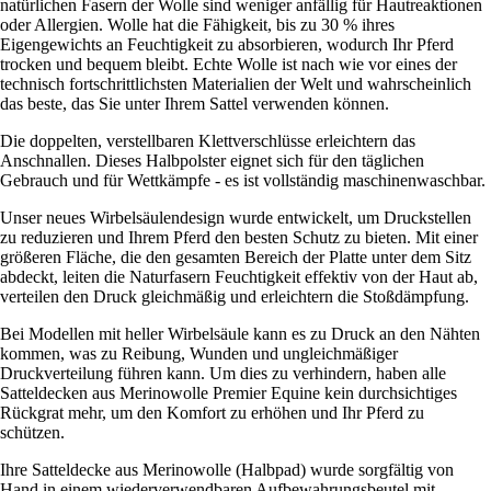
natürlichen Fasern der Wolle sind weniger anfällig für Hautreaktionen
oder Allergien. Wolle hat die Fähigkeit, bis zu 30 % ihres
Eigengewichts an Feuchtigkeit zu absorbieren, wodurch Ihr Pferd
trocken und bequem bleibt. Echte Wolle ist nach wie vor eines der
technisch fortschrittlichsten Materialien der Welt und wahrscheinlich
das beste, das Sie unter Ihrem Sattel verwenden können.
Die doppelten, verstellbaren Klettverschlüsse erleichtern das
Anschnallen. Dieses Halbpolster eignet sich für den täglichen
Gebrauch und für Wettkämpfe - es ist vollständig maschinenwaschbar.
Unser neues Wirbelsäulendesign wurde entwickelt, um Druckstellen
zu reduzieren und Ihrem Pferd den besten Schutz zu bieten. Mit einer
größeren Fläche, die den gesamten Bereich der Platte unter dem Sitz
abdeckt, leiten die Naturfasern Feuchtigkeit effektiv von der Haut ab,
verteilen den Druck gleichmäßig und erleichtern die Stoßdämpfung.
Bei Modellen mit heller Wirbelsäule kann es zu Druck an den Nähten
kommen, was zu Reibung, Wunden und ungleichmäßiger
Druckverteilung führen kann. Um dies zu verhindern, haben alle
Satteldecken aus Merinowolle Premier Equine kein durchsichtiges
Rückgrat mehr, um den Komfort zu erhöhen und Ihr Pferd zu
schützen.
Ihre Satteldecke aus Merinowolle (Halbpad) wurde sorgfältig von
Hand in einem wiederverwendbaren Aufbewahrungsbeutel mit