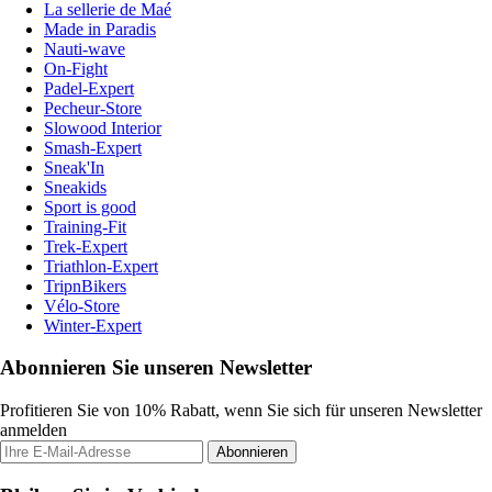
La sellerie de Maé
Made in Paradis
Nauti-wave
On-Fight
Padel-Expert
Pecheur-Store
Slowood Interior
Smash-Expert
Sneak'In
Sneakids
Sport is good
Training-Fit
Trek-Expert
Triathlon-Expert
TripnBikers
Vélo-Store
Winter-Expert
Abonnieren Sie unseren Newsletter
Profitieren Sie von 10% Rabatt, wenn Sie sich für unseren Newsletter
anmelden
Abonnieren