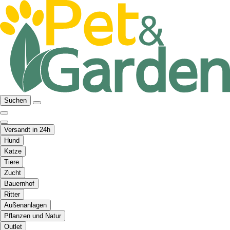
Suchen
Versandt in 24h
Hund
Katze
Tiere
Zucht
Bauernhof
Ritter
Außenanlagen
Pflanzen und Natur
Outlet