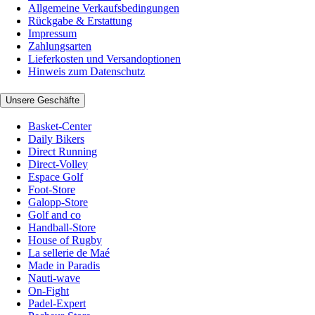
Allgemeine Verkaufsbedingungen
Rückgabe & Erstattung
Impressum
Zahlungsarten
Lieferkosten und Versandoptionen
Hinweis zum Datenschutz
Unsere Geschäfte
Basket-Center
Daily Bikers
Direct Running
Direct-Volley
Espace Golf
Foot-Store
Galopp-Store
Golf and co
Handball-Store
House of Rugby
La sellerie de Maé
Made in Paradis
Nauti-wave
On-Fight
Padel-Expert