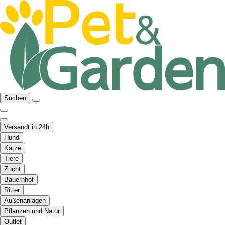
Suchen
Versandt in 24h
Hund
Katze
Tiere
Zucht
Bauernhof
Ritter
Außenanlagen
Pflanzen und Natur
Outlet