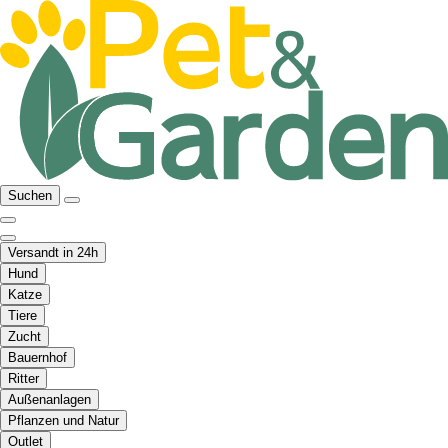
Suchen
Versandt in 24h
Hund
Katze
Tiere
Zucht
Bauernhof
Ritter
Außenanlagen
Pflanzen und Natur
Outlet