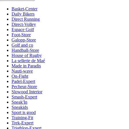
Basket-Center
Daily Bikers
Direct Running
Direct-Volley
Espace Golf
Foot-Store
Galopp-Store
Golf and co
Handball-Store
House of Rugby
La sellerie de Maé
Made in Paradis
Nauti-wave
On-Fight
Padel-Expert
Pecheur-Store
Slowood Interior
Smash-Expert
Sneak'In
Sneakids
Sport is good
Training-Fit
Trek-Expert
Triathlon-Expert