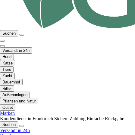
Suchen
Versandt in 24h
Hund
Katze
Tiere
Zucht
Bauernhof
Ritter
Außenanlagen
Pflanzen und Natur
Outlet
Marken
Kundendienst in Frankreich
Sichere Zahlung
Einfache Rückgabe
Suchen
Versandt in 24h