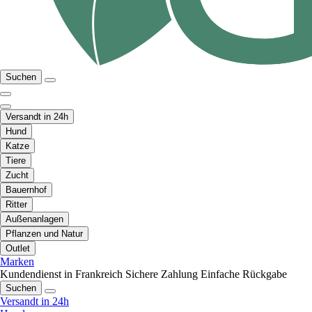
Suchen
Versandt in 24h
Hund
Katze
Tiere
Zucht
Bauernhof
Ritter
Außenanlagen
Pflanzen und Natur
Outlet
Marken
Kundendienst in Frankreich
Sichere Zahlung
Einfache Rückgabe
Suchen
Versandt in 24h