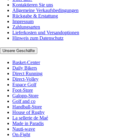
Kontaktieren Sie uns
Allgemeine Verkaufsbedingungen
Rückgabe & Erstattung
Impressum
Zahlungsarten
Lieferkosten und Versandoptionen
Hinweis zum Datenschutz
Unsere Geschäfte
Basket-Center
Daily Bikers
Direct Running
Direct-Volley
Espace Golf
Foot-Store
Galopp-Store
Golf and co
Handball-Store
House of Rugby
La sellerie de Maé
Made in Paradis
Nauti-wave
On-Fight