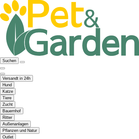
Suchen
Versandt in 24h
Hund
Katze
Tiere
Zucht
Bauernhof
Ritter
Außenanlagen
Pflanzen und Natur
Outlet