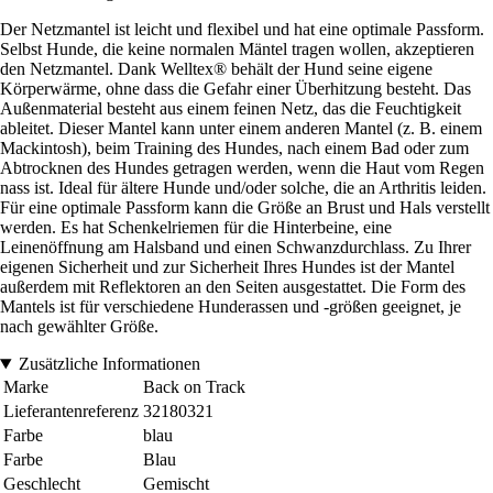
Der Netzmantel ist leicht und flexibel und hat eine optimale Passform.
Selbst Hunde, die keine normalen Mäntel tragen wollen, akzeptieren
den Netzmantel. Dank Welltex® behält der Hund seine eigene
Körperwärme, ohne dass die Gefahr einer Überhitzung besteht. Das
Außenmaterial besteht aus einem feinen Netz, das die Feuchtigkeit
ableitet. Dieser Mantel kann unter einem anderen Mantel (z. B. einem
Mackintosh), beim Training des Hundes, nach einem Bad oder zum
Abtrocknen des Hundes getragen werden, wenn die Haut vom Regen
nass ist. Ideal für ältere Hunde und/oder solche, die an Arthritis leiden.
Für eine optimale Passform kann die Größe an Brust und Hals verstellt
werden. Es hat Schenkelriemen für die Hinterbeine, eine
Leinenöffnung am Halsband und einen Schwanzdurchlass. Zu Ihrer
eigenen Sicherheit und zur Sicherheit Ihres Hundes ist der Mantel
außerdem mit Reflektoren an den Seiten ausgestattet. Die Form des
Mantels ist für verschiedene Hunderassen und -größen geeignet, je
nach gewählter Größe.
Zusätzliche Informationen
Marke
Back on Track
Lieferantenreferenz
32180321
Farbe
blau
Farbe
Blau
Geschlecht
Gemischt