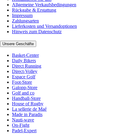
Allgemeine Verkaufsbedingungen
Rückgabe & Erstattung
Impressum
Zahlungsarten
Lieferkosten und Versandoptionen
Hinweis zum Datenschutz
Unsere Geschäfte
Basket-Center
Daily Bikers
Direct Running
Direct-Volley
Espace Golf
Foot-Store
Galopp-Store
Golf and co
Handball-Store
House of Rugby
La sellerie de Maé
Made in Paradis
Nauti-wave
On-Fight
Padel-Expert