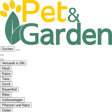
Suchen
Versandt in 24h
Hund
Katze
Tiere
Zucht
Bauernhof
Ritter
Außenanlagen
Pflanzen und Natur
Outlet