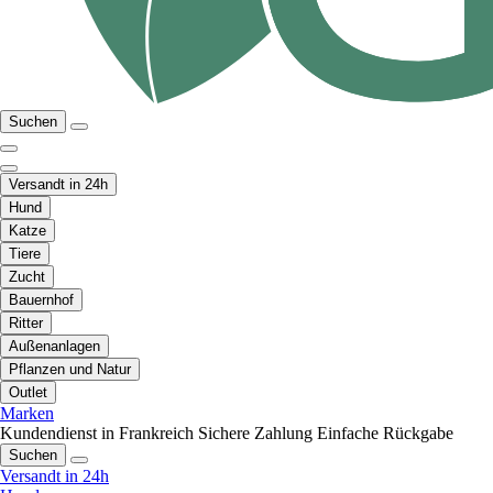
Suchen
Versandt in 24h
Hund
Katze
Tiere
Zucht
Bauernhof
Ritter
Außenanlagen
Pflanzen und Natur
Outlet
Marken
Kundendienst in Frankreich
Sichere Zahlung
Einfache Rückgabe
Suchen
Versandt in 24h