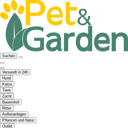
Suchen
Versandt in 24h
Hund
Katze
Tiere
Zucht
Bauernhof
Ritter
Außenanlagen
Pflanzen und Natur
Outlet