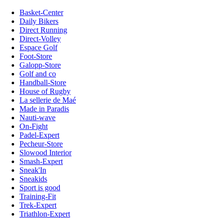
Basket-Center
Daily Bikers
Direct Running
Direct-Volley
Espace Golf
Foot-Store
Galopp-Store
Golf and co
Handball-Store
House of Rugby
La sellerie de Maé
Made in Paradis
Nauti-wave
On-Fight
Padel-Expert
Pecheur-Store
Slowood Interior
Smash-Expert
Sneak'In
Sneakids
Sport is good
Training-Fit
Trek-Expert
Triathlon-Expert