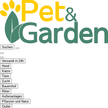
Suchen
Versandt in 24h
Hund
Katze
Tiere
Zucht
Bauernhof
Ritter
Außenanlagen
Pflanzen und Natur
Outlet