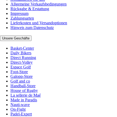
Allgemeine Verkaufsbedingungen
Rückgabe & Erstattung
Impressum
Zahlungsarten
Lieferkosten und Versandoptionen
Hinweis zum Datenschutz
Unsere Geschäfte
Basket-Center
Daily Bikers
Direct Running
Direct-Volley
Espace Golf
Foot-Store
Galopp-Store
Golf and co
Handball-Store
House of Rugby
La sellerie de Maé
Made in Paradis
Nauti-wave
On-Fight
Padel-Expert