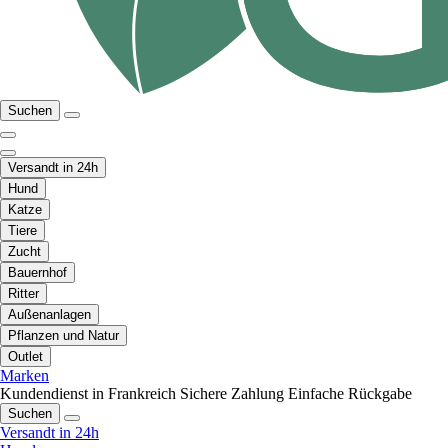
Suchen
Versandt in 24h
Hund
Katze
Tiere
Zucht
Bauernhof
Ritter
Außenanlagen
Pflanzen und Natur
Outlet
Marken
Kundendienst in Frankreich
Sichere Zahlung
Einfache Rückgabe
Suchen
Versandt in 24h