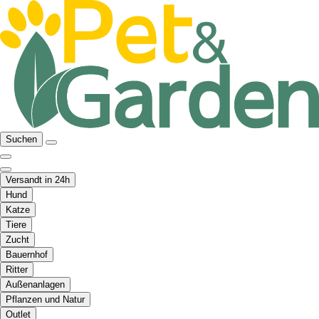
Suchen
Versandt in 24h
Hund
Katze
Tiere
Zucht
Bauernhof
Ritter
Außenanlagen
Pflanzen und Natur
Outlet