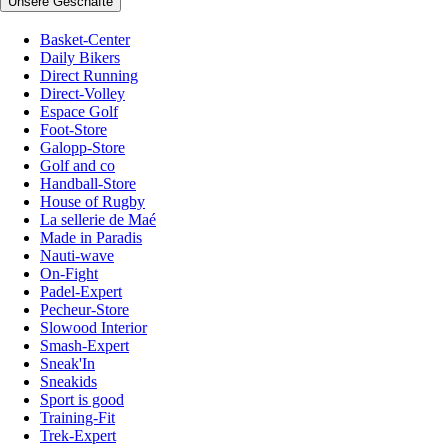
Unsere Geschäfte
Basket-Center
Daily Bikers
Direct Running
Direct-Volley
Espace Golf
Foot-Store
Galopp-Store
Golf and co
Handball-Store
House of Rugby
La sellerie de Maé
Made in Paradis
Nauti-wave
On-Fight
Padel-Expert
Pecheur-Store
Slowood Interior
Smash-Expert
Sneak'In
Sneakids
Sport is good
Training-Fit
Trek-Expert