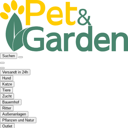
Suchen
Versandt in 24h
Hund
Katze
Tiere
Zucht
Bauernhof
Ritter
Außenanlagen
Pflanzen und Natur
Outlet