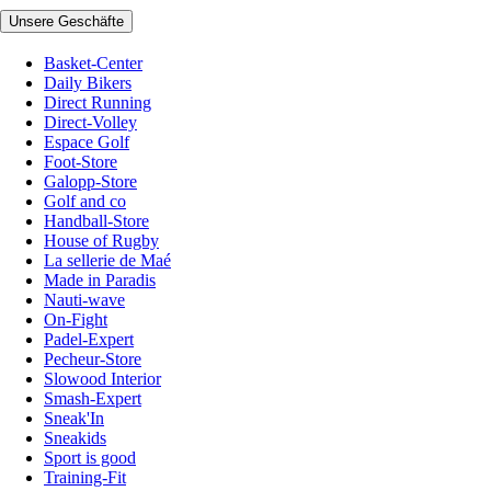
Unsere Geschäfte
Basket-Center
Daily Bikers
Direct Running
Direct-Volley
Espace Golf
Foot-Store
Galopp-Store
Golf and co
Handball-Store
House of Rugby
La sellerie de Maé
Made in Paradis
Nauti-wave
On-Fight
Padel-Expert
Pecheur-Store
Slowood Interior
Smash-Expert
Sneak'In
Sneakids
Sport is good
Training-Fit