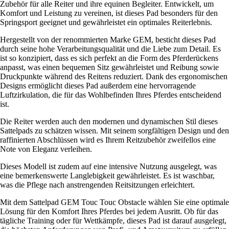
Zubehör für alle Reiter und ihre equinen Begleiter. Entwickelt, um
Komfort und Leistung zu vereinen, ist dieses Pad besonders für den
Springsport geeignet und gewährleistet ein optimales Reiterlebnis.
Hergestellt von der renommierten Marke GEM, besticht dieses Pad
durch seine hohe Verarbeitungsqualität und die Liebe zum Detail. Es
ist so konzipiert, dass es sich perfekt an die Form des Pferderückens
anpasst, was einen bequemen Sitz gewährleistet und Reibung sowie
Druckpunkte während des Reitens reduziert. Dank des ergonomischen
Designs ermöglicht dieses Pad außerdem eine hervorragende
Luftzirkulation, die für das Wohlbefinden Ihres Pferdes entscheidend
ist.
Die Reiter werden auch den modernen und dynamischen Stil dieses
Sattelpads zu schätzen wissen. Mit seinem sorgfältigen Design und den
raffinierten Abschlüssen wird es Ihrem Reitzubehör zweifellos eine
Note von Eleganz verleihen.
Dieses Modell ist zudem auf eine intensive Nutzung ausgelegt, was
eine bemerkenswerte Langlebigkeit gewährleistet. Es ist waschbar,
was die Pflege nach anstrengenden Reitsitzungen erleichtert.
Mit dem Sattelpad GEM Touc Touc Obstacle wählen Sie eine optimale
Lösung für den Komfort Ihres Pferdes bei jedem Ausritt. Ob für das
tägliche Training oder für Wettkämpfe, dieses Pad ist darauf ausgelegt,