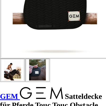
GEM
Satteldecke
für Pferde Touc Touc Obstacle