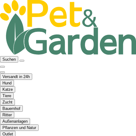
Suchen
Versandt in 24h
Hund
Katze
Tiere
Zucht
Bauernhof
Ritter
Außenanlagen
Pflanzen und Natur
Outlet