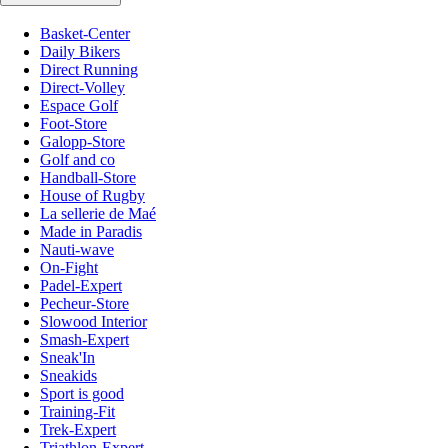
Basket-Center
Daily Bikers
Direct Running
Direct-Volley
Espace Golf
Foot-Store
Galopp-Store
Golf and co
Handball-Store
House of Rugby
La sellerie de Maé
Made in Paradis
Nauti-wave
On-Fight
Padel-Expert
Pecheur-Store
Slowood Interior
Smash-Expert
Sneak'In
Sneakids
Sport is good
Training-Fit
Trek-Expert
Triathlon-Expert