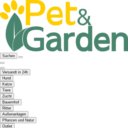
Suchen
Versandt in 24h
Hund
Katze
Tiere
Zucht
Bauernhof
Ritter
Außenanlagen
Pflanzen und Natur
Outlet