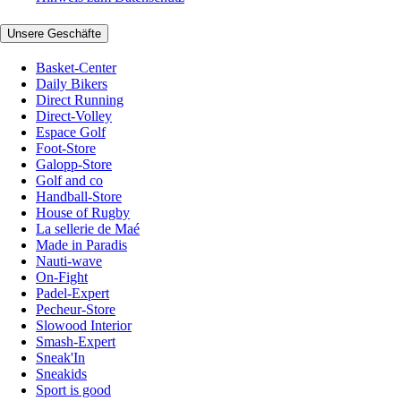
Unsere Geschäfte
Basket-Center
Daily Bikers
Direct Running
Direct-Volley
Espace Golf
Foot-Store
Galopp-Store
Golf and co
Handball-Store
House of Rugby
La sellerie de Maé
Made in Paradis
Nauti-wave
On-Fight
Padel-Expert
Pecheur-Store
Slowood Interior
Smash-Expert
Sneak'In
Sneakids
Sport is good