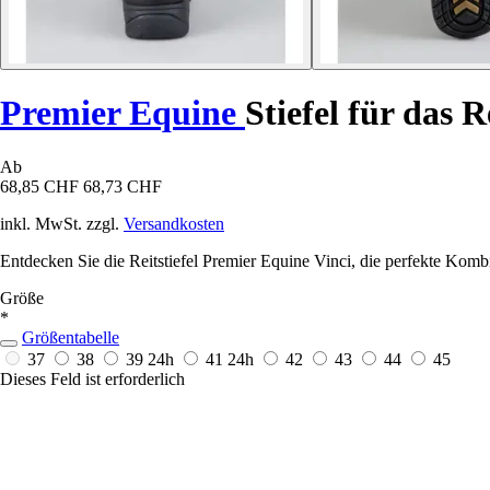
Premier Equine
Stiefel für das 
Ab
68,85 CHF
68,73 CHF
inkl. MwSt. zzgl.
Versandkosten
Entdecken Sie die Reitstiefel Premier Equine Vinci, die perfekte Komb
Größe
*
Größentabelle
37
38
39
24h
41
24h
42
43
44
45
Dieses Feld ist erforderlich