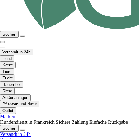
Suchen
Versandt in 24h
Hund
Katze
Tiere
Zucht
Bauernhof
Ritter
Außenanlagen
Pflanzen und Natur
Outlet
Marken
Kundendienst in Frankreich
Sichere Zahlung
Einfache Rückgabe
Suchen
Versandt in 24h