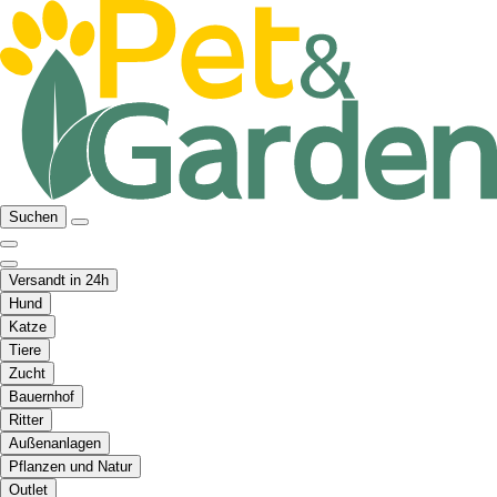
Suchen
Versandt in 24h
Hund
Katze
Tiere
Zucht
Bauernhof
Ritter
Außenanlagen
Pflanzen und Natur
Outlet