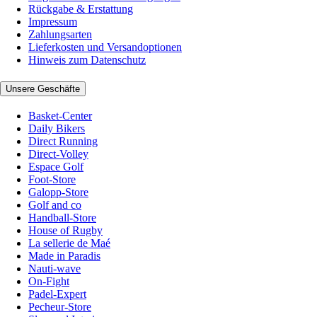
Rückgabe & Erstattung
Impressum
Zahlungsarten
Lieferkosten und Versandoptionen
Hinweis zum Datenschutz
Unsere Geschäfte
Basket-Center
Daily Bikers
Direct Running
Direct-Volley
Espace Golf
Foot-Store
Galopp-Store
Golf and co
Handball-Store
House of Rugby
La sellerie de Maé
Made in Paradis
Nauti-wave
On-Fight
Padel-Expert
Pecheur-Store