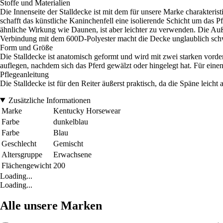
Stoffe und Materialien
Die Innenseite der Stalldecke ist mit dem für unsere Marke charakteris
schafft das künstliche Kaninchenfell eine isolierende Schicht um das 
ähnliche Wirkung wie Daunen, ist aber leichter zu verwenden. Die Auß
Verbindung mit dem 600D-Polyester macht die Decke unglaublich schwe
Form und Größe
Die Stalldecke ist anatomisch geformt und wird mit zwei starken vord
auflegen, nachdem sich das Pferd gewälzt oder hingelegt hat. Für eine
Pflegeanleitung
Die Stalldecke ist für den Reiter äußerst praktisch, da die Späne leic
Zusätzliche Informationen
Marke
Kentucky Horsewear
Farbe
dunkelblau
Farbe
Blau
Geschlecht
Gemischt
Altersgruppe
Erwachsene
Flächengewicht
200
Loading...
Loading...
Alle unsere Marken