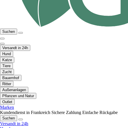
Suchen
Versandt in 24h
Hund
Katze
Tiere
Zucht
Bauernhof
Ritter
Außenanlagen
Pflanzen und Natur
Outlet
Marken
Kundendienst in Frankreich
Sichere Zahlung
Einfache Rückgabe
Suchen
Versandt in 24h