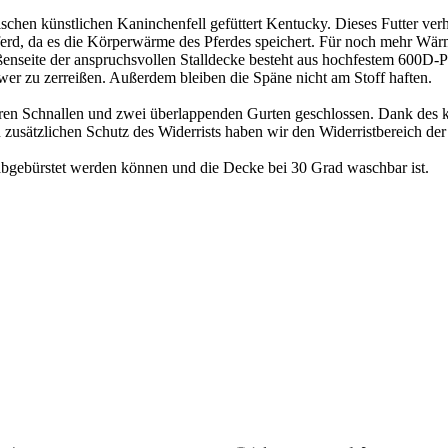
tischen künstlichen Kaninchenfell gefüttert Kentucky. Dieses Futter ver
Pferd, da es die Körperwärme des Pferdes speichert. Für noch mehr Wär
enseite der anspruchsvollen Stalldecke besteht aus hochfestem 600D-Po
r zu zerreißen. Außerdem bleiben die Späne nicht am Stoff haften.
eren Schnallen und zwei überlappenden Gurten geschlossen. Dank des k
n zusätzlichen Schutz des Widerrists haben wir den Widerristbereich de
ht abgebürstet werden können und die Decke bei 30 Grad waschbar ist.