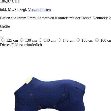
186,07 CHF
inkl. MwSt. zzgl.
Versandkosten
Bieten Sie Ihrem Pferd ultimativen Komfort mit der Decke Kentucky 200
Größe
*
125 cm
130 cm
140 cm
145 cm
155 cm
160 c
Dieses Feld ist erforderlich