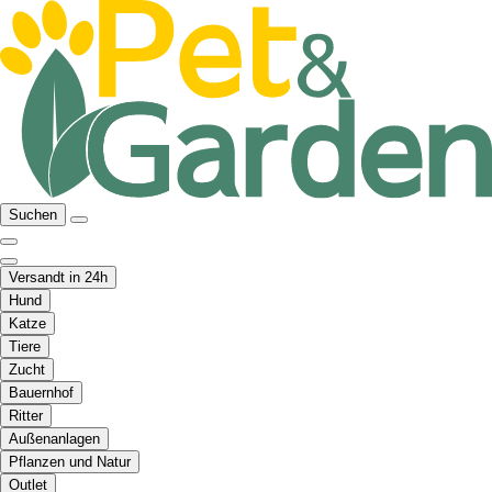
Suchen
Versandt in 24h
Hund
Katze
Tiere
Zucht
Bauernhof
Ritter
Außenanlagen
Pflanzen und Natur
Outlet