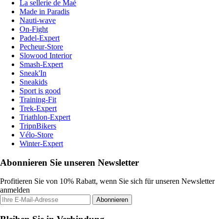
La sellerie de Maé
Made in Paradis
Nauti-wave
On-Fight
Padel-Expert
Pecheur-Store
Slowood Interior
Smash-Expert
Sneak'In
Sneakids
Sport is good
Training-Fit
Trek-Expert
Triathlon-Expert
TripnBikers
Vélo-Store
Winter-Expert
Abonnieren Sie unseren Newsletter
Profitieren Sie von 10% Rabatt, wenn Sie sich für unseren Newsletter
anmelden
Abonnieren