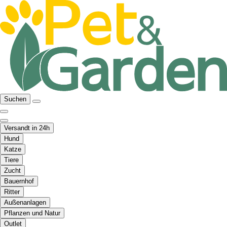
Suchen
Versandt in 24h
Hund
Katze
Tiere
Zucht
Bauernhof
Ritter
Außenanlagen
Pflanzen und Natur
Outlet