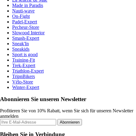
Made in Paradis
Nauti-wave
On-Fight
Padel-Expert
Pecheur-Store
Slowood Interior
Smash-Expert
Sneak'In
Sneakids
Sport is good
Training-Fit
Trek-Expert
Triathlon-Expert
TripnBikers
Vélo-Store
Winter-Expert
Abonnieren Sie unseren Newsletter
Profitieren Sie von 10% Rabatt, wenn Sie sich für unseren Newsletter
anmelden
Abonnieren
Bleiben Sie in Verbindung