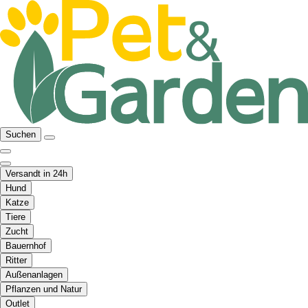
Suchen
Versandt in 24h
Hund
Katze
Tiere
Zucht
Bauernhof
Ritter
Außenanlagen
Pflanzen und Natur
Outlet