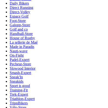
Daily Bikers
Direct Running
Direct-Volley
Espace Golf
Foot-Store
Galopp-Store
Golf and co
Handball-Store
House of Rugby
La sellerie de Maé
Made in Paradis
Nauti-wave
On-Fight
Padel-Expert
Pecheur-Store
Slowood Interior
Smash-Expert
Sneak'In
Sneakids
Sport is good
Training-Fit
Trek-Expert
Triathlon-Expert
TripnBikers
Vélo-Store