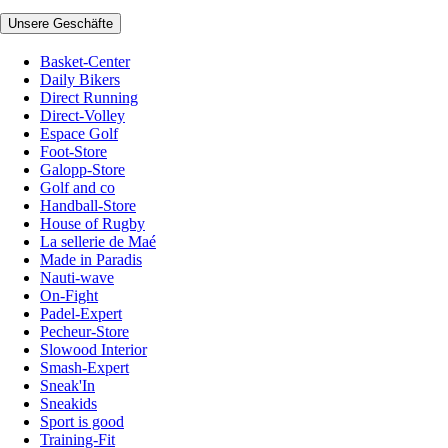
Unsere Geschäfte
Basket-Center
Daily Bikers
Direct Running
Direct-Volley
Espace Golf
Foot-Store
Galopp-Store
Golf and co
Handball-Store
House of Rugby
La sellerie de Maé
Made in Paradis
Nauti-wave
On-Fight
Padel-Expert
Pecheur-Store
Slowood Interior
Smash-Expert
Sneak'In
Sneakids
Sport is good
Training-Fit