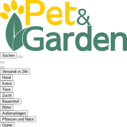
Suchen
Versandt in 24h
Hund
Katze
Tiere
Zucht
Bauernhof
Ritter
Außenanlagen
Pflanzen und Natur
Outlet