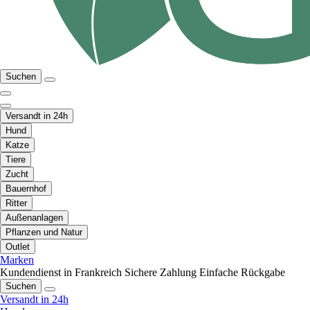
Suchen
Versandt in 24h
Hund
Katze
Tiere
Zucht
Bauernhof
Ritter
Außenanlagen
Pflanzen und Natur
Outlet
Marken
Kundendienst in Frankreich
Sichere Zahlung
Einfache Rückgabe
Suchen
Versandt in 24h