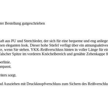
rer Bestellung gutgeschrieben
haft aus PU und Stretchleder, der sich für eine bequeme und eng anlie
inen eleganten look. Dieser hohe Stiefel verfügt über ein atmungsaktiv
e, wenn Sie stehen. YKK-Reißverschluss hinten in voller Länge für e
s falscher Spitze im vorderen Knöchelbereich und genähte Zehenkappe f
erlinie.
anpasst.
ters sorgt.
und Ausziehen mit Druckknopfverschluss zum Sichern des Reißverschlu