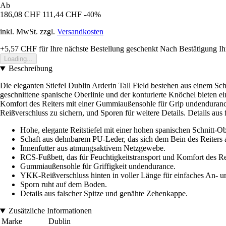
Ab
186,08 CHF
111,44 CHF
-40%
inkl. MwSt. zzgl.
Versandkosten
+5,57 CHF
für Ihre nächste Bestellung geschenkt
Nach Bestätigung Ih
Loading...
Beschreibung
Die eleganten Stiefel Dublin Arderin Tall Field bestehen aus einem Sc
geschnittene spanische Oberlinie und der konturierte Knöchel bieten e
Komfort des Reiters mit einer Gummiaußensohle für Grip undenduranc
Reißverschluss zu sichern, und Sporen für weitere Details. Details au
Hohe, elegante Reitstiefel mit einer hohen spanischen Schnitt-Ob
Schaft aus dehnbarem PU-Leder, das sich dem Bein des Reiters 
Innenfutter aus atmungsaktivem Netzgewebe.
RCS-Fußbett, das für Feuchtigkeitstransport und Komfort des Rei
Gummiaußensohle für Griffigkeit undendurance.
YKK-Reißverschluss hinten in voller Länge für einfaches An- 
Sporn ruht auf dem Boden.
Details aus falscher Spitze und genähte Zehenkappe.
Zusätzliche Informationen
Marke
Dublin