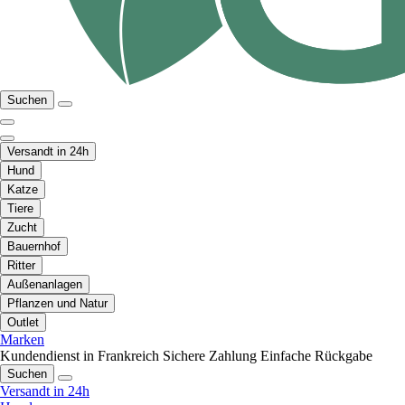
Suchen
Versandt in 24h
Hund
Katze
Tiere
Zucht
Bauernhof
Ritter
Außenanlagen
Pflanzen und Natur
Outlet
Marken
Kundendienst in Frankreich
Sichere Zahlung
Einfache Rückgabe
Suchen
Versandt in 24h