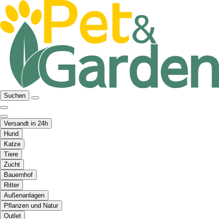
Suchen
Versandt in 24h
Hund
Katze
Tiere
Zucht
Bauernhof
Ritter
Außenanlagen
Pflanzen und Natur
Outlet