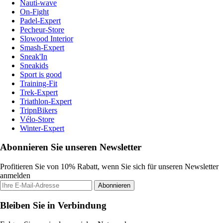
Nauti-wave
On-Fight
Padel-Expert
Pecheur-Store
Slowood Interior
Smash-Expert
Sneak'In
Sneakids
Sport is good
Training-Fit
Trek-Expert
Triathlon-Expert
TripnBikers
Vélo-Store
Winter-Expert
Abonnieren Sie unseren Newsletter
Profitieren Sie von 10% Rabatt, wenn Sie sich für unseren Newsletter
anmelden
Abonnieren
Bleiben Sie in Verbindung