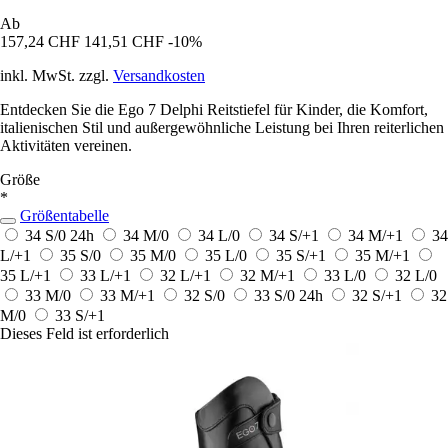
Ab
157,24 CHF
141,51 CHF
-10%
inkl. MwSt. zzgl.
Versandkosten
Entdecken Sie die Ego 7 Delphi Reitstiefel für Kinder, die Komfort,
italienischen Stil und außergewöhnliche Leistung bei Ihren reiterlichen
Aktivitäten vereinen.
Größe
*
Größentabelle
34 S/0
24h
34 M/0
34 L/0
34 S/+1
34 M/+1
34
L/+1
35 S/0
35 M/0
35 L/0
35 S/+1
35 M/+1
35 L/+1
33 L/+1
32 L/+1
32 M/+1
33 L/0
32 L/0
33 M/0
33 M/+1
32 S/0
33 S/0
24h
32 S/+1
32
M/0
33 S/+1
Dieses Feld ist erforderlich