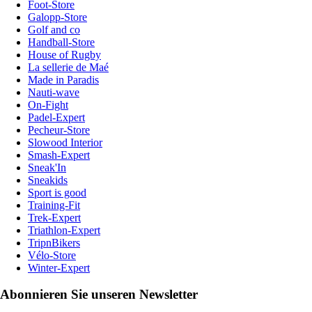
Foot-Store
Galopp-Store
Golf and co
Handball-Store
House of Rugby
La sellerie de Maé
Made in Paradis
Nauti-wave
On-Fight
Padel-Expert
Pecheur-Store
Slowood Interior
Smash-Expert
Sneak'In
Sneakids
Sport is good
Training-Fit
Trek-Expert
Triathlon-Expert
TripnBikers
Vélo-Store
Winter-Expert
Abonnieren Sie unseren Newsletter