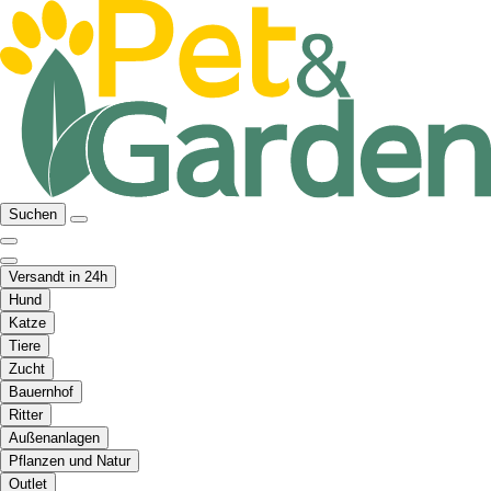
Suchen
Versandt in 24h
Hund
Katze
Tiere
Zucht
Bauernhof
Ritter
Außenanlagen
Pflanzen und Natur
Outlet