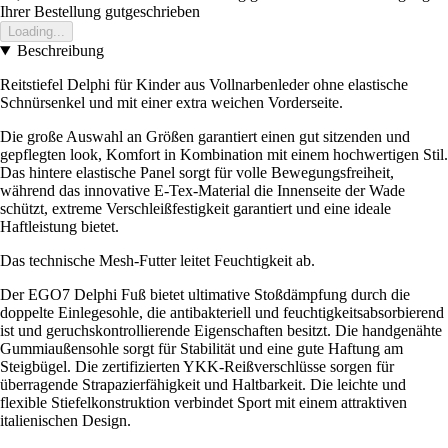
Ihrer Bestellung gutgeschrieben
Loading...
Beschreibung
Reitstiefel Delphi für Kinder aus Vollnarbenleder ohne elastische
Schnürsenkel und mit einer extra weichen Vorderseite.
Die große Auswahl an Größen garantiert einen gut sitzenden und
gepflegten look, Komfort in Kombination mit einem hochwertigen Stil.
Das hintere elastische Panel sorgt für volle Bewegungsfreiheit,
während das innovative E-Tex-Material die Innenseite der Wade
schützt, extreme Verschleißfestigkeit garantiert und eine ideale
Haftleistung bietet.
Das technische Mesh-Futter leitet Feuchtigkeit ab.
Der EGO7 Delphi Fuß bietet ultimative Stoßdämpfung durch die
doppelte Einlegesohle, die antibakteriell und feuchtigkeitsabsorbierend
ist und geruchskontrollierende Eigenschaften besitzt. Die handgenähte
Gummiaußensohle sorgt für Stabilität und eine gute Haftung am
Steigbügel. Die zertifizierten YKK-Reißverschlüsse sorgen für
überragende Strapazierfähigkeit und Haltbarkeit. Die leichte und
flexible Stiefelkonstruktion verbindet Sport mit einem attraktiven
italienischen Design.