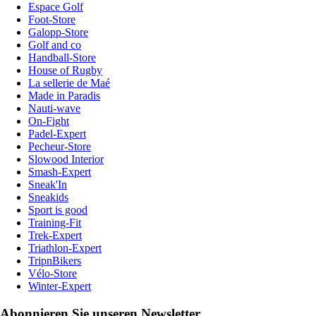
Espace Golf
Foot-Store
Galopp-Store
Golf and co
Handball-Store
House of Rugby
La sellerie de Maé
Made in Paradis
Nauti-wave
On-Fight
Padel-Expert
Pecheur-Store
Slowood Interior
Smash-Expert
Sneak'In
Sneakids
Sport is good
Training-Fit
Trek-Expert
Triathlon-Expert
TripnBikers
Vélo-Store
Winter-Expert
Abonnieren Sie unseren Newsletter