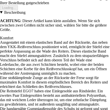
Ihrer Bestellung gutgeschrieben
Loading...
Beschreibung
ACHTUNG
: Dieser Artikel kann klein ausfallen. Wenn Sie sich
zwischen zwei Größen nicht sicher sind, wählen Sie bitte die größere
Größe.
Komfort
Ausgestattet mit einem elastischen Band auf der Rückseite, das neben
dem YKK-Reißverschluss positioniert wird, ermöglicht der Stiefel eine
perfekte Anpassung an die Wade des Reiters. Dieses elastische Band
macht den Stiefel atmungsaktiver. Zusätzlich zu dem strapazierfähigen
Verschluss befindet sich auf dem oberen Teil der Wade eine
Lederlasche, die aus zwei Schichten besteht, wobei eine der beiden
Schichten eine Kerbe für den Reißverschlusskopf hat, um ein Öffnen
während der Anstrengung unmöglich zu machen.
Eine stoßdämpfende Zunge an der Rückseite der Ferse sorgt für
maximalen Komfort in diesem empfindlichen Bereich des Reiters und
erleichtert das Schließen des Reißverschlusses.
Die Reitstiefel EGO7 haben eine Einlegesohle aus Rindsleder. Ein
zweites Paar Einlegesohlen besteht aus antibakteriellem Polyurethan,
das mit weichem Leder überzogen ist, um eine zehnfache Dämpfung
zu gewährleisten, und ist außerdem saugfähig und atmungsaktiv.
Die handgenähte Gummiaußensohle des Schuhs ist geformt und sorgt