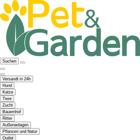
Suchen
Versandt in 24h
Hund
Katze
Tiere
Zucht
Bauernhof
Ritter
Außenanlagen
Pflanzen und Natur
Outlet