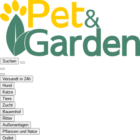
Suchen
Versandt in 24h
Hund
Katze
Tiere
Zucht
Bauernhof
Ritter
Außenanlagen
Pflanzen und Natur
Outlet