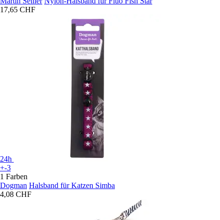
Martin Sellier
Nylon-Halsband für Fluo Fish Star
17,65 CHF
24h
+-3
1 Farben
Dogman
Halsband für Katzen Simba
4,08 CHF