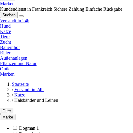
Marken
Kundendienst in Frankreich
Sichere Zahlung
Einfache Rückgabe
Suchen
Versandt in 24h
Hund
Katze
Tiere
Zucht
Bauernhof
Ritter
Außenanlagen
Pflanzen und Natur
Outlet
Marken
Startseite
/
Versandt in 24h
/
Katze
/
Halsbänder und Leinen
Filter
Marke
Dogman
1