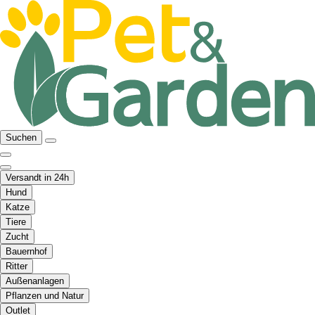
Suchen
Versandt in 24h
Hund
Katze
Tiere
Zucht
Bauernhof
Ritter
Außenanlagen
Pflanzen und Natur
Outlet