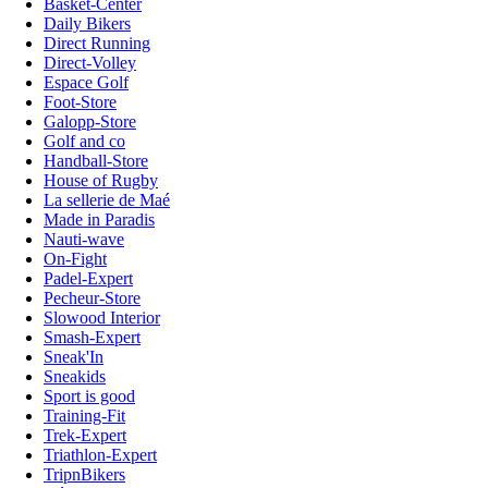
Basket-Center
Daily Bikers
Direct Running
Direct-Volley
Espace Golf
Foot-Store
Galopp-Store
Golf and co
Handball-Store
House of Rugby
La sellerie de Maé
Made in Paradis
Nauti-wave
On-Fight
Padel-Expert
Pecheur-Store
Slowood Interior
Smash-Expert
Sneak'In
Sneakids
Sport is good
Training-Fit
Trek-Expert
Triathlon-Expert
TripnBikers