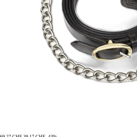
69,27 CHF
39,17 CHF
-43%