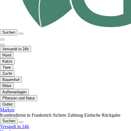
Suchen
Versandt in 24h
Hund
Katze
Tiere
Zucht
Bauernhof
Ritter
Außenanlagen
Pflanzen und Natur
Outlet
Marken
Kundendienst in Frankreich
Sichere Zahlung
Einfache Rückgabe
Suchen
Versandt in 24h