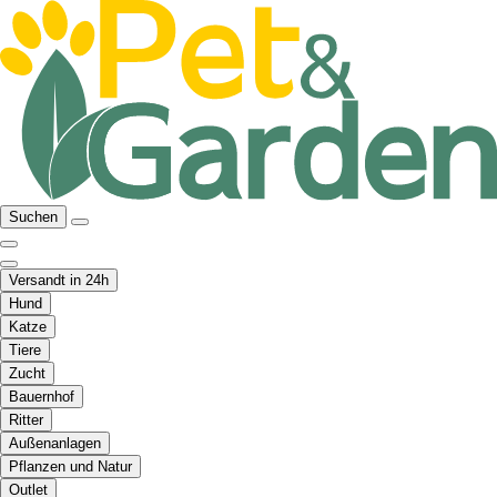
Suchen
Versandt in 24h
Hund
Katze
Tiere
Zucht
Bauernhof
Ritter
Außenanlagen
Pflanzen und Natur
Outlet