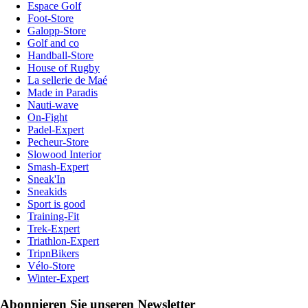
Espace Golf
Foot-Store
Galopp-Store
Golf and co
Handball-Store
House of Rugby
La sellerie de Maé
Made in Paradis
Nauti-wave
On-Fight
Padel-Expert
Pecheur-Store
Slowood Interior
Smash-Expert
Sneak'In
Sneakids
Sport is good
Training-Fit
Trek-Expert
Triathlon-Expert
TripnBikers
Vélo-Store
Winter-Expert
Abonnieren Sie unseren Newsletter